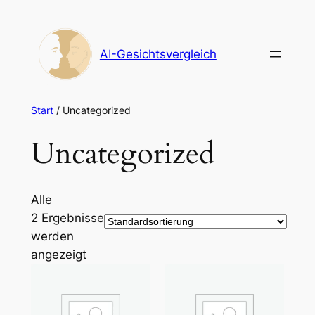
Zum
Inhalt
springen
AI-Gesichtsvergleich
Start
/ Uncategorized
Uncategorized
Alle
2 Ergebnisse
werden
angezeigt