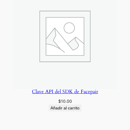
2
0
c
a
l
l
s
)
c
a
n
t
Clave API del SDK de Facepair
i
$
10.00
d
Añadir al carrito
a
d