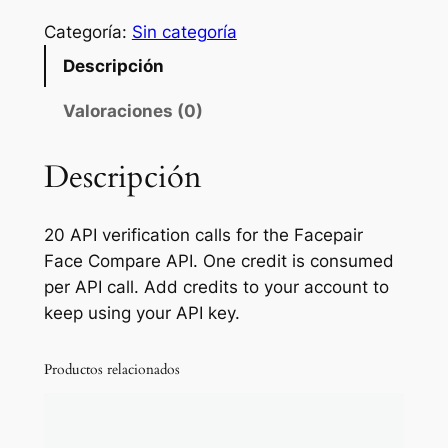
a
c
Categoría:
Sin categoría
e
Descripción
p
a
Valoraciones (0)
i
r
Descripción
A
P
20 API verification calls for the Facepair
I
Face Compare API. One credit is consumed
C
per API call. Add credits to your account to
r
keep using your API key.
e
d
i
Productos relacionados
t
s
(