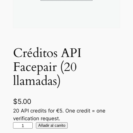
Créditos API
Facepair (20
llamadas)
$
5.00
20 API credits for €5. One credit = one
verification request.
F
Añadir al carrito